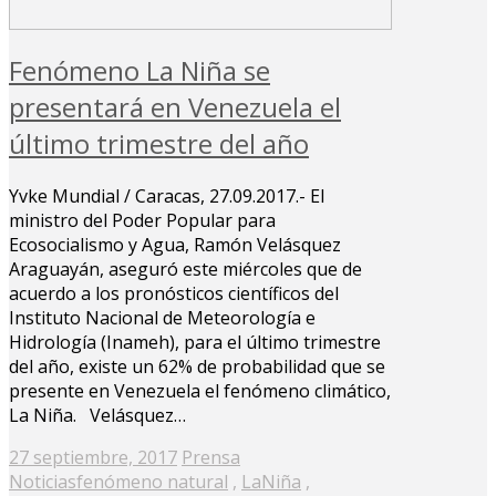
Fenómeno La Niña se
presentará en Venezuela el
último trimestre del año
Yvke Mundial / Caracas, 27.09.2017.- El
ministro del Poder Popular para
Ecosocialismo y Agua, Ramón Velásquez
Araguayán, aseguró este miércoles que de
acuerdo a los pronósticos científicos del
Instituto Nacional de Meteorología e
Hidrología (Inameh), para el último trimestre
del año, existe un 62% de probabilidad que se
presente en Venezuela el fenómeno climático,
La Niña. Velásquez…
Posted
27 septiembre, 2017
Prensa
on
Noticias
fenómeno natural
,
LaNiña
,