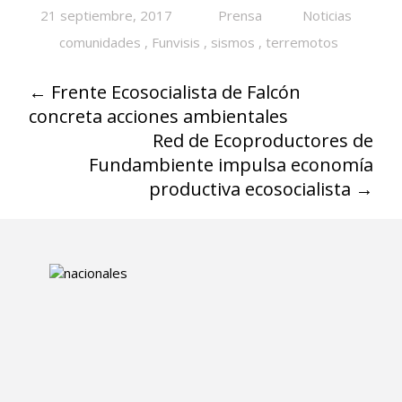
21 septiembre, 2017
Prensa
Noticias
comunidades
,
Funvisis
,
sismos
,
terremotos
←
Frente Ecosocialista de Falcón
concreta acciones ambientales
Red de Ecoproductores de
Fundambiente impulsa economía
productiva ecosocialista
→