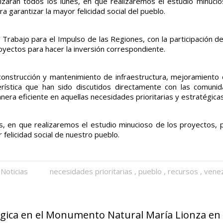
izarán todos los lunes, en que realizaremos el estudio minucio
 garantizar la mayor felicidad social del pueblo.
 Trabajo para el Impulso de las Regiones, con la participación d
yectos para hacer la inversión correspondiente.
nstrucción y mantenimiento de infraestructura, mejoramiento de
cterística que han sido discutidos directamente con las comu
era eficiente en aquellas necesidades prioritarias y estratégicas
es, en que realizaremos el estudio minucioso de los proyectos, 
 felicidad social de nuestro pueblo.
Noticias
necesidades prioritarias
,
pueblo
,
recursos
,
vene
gica en el Monumento Natural María Lionza en