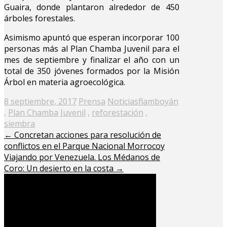
Guaira, donde plantaron alrededor de 450
árboles forestales.
Asimismo apuntó que esperan incorporar 100
personas más al Plan Chamba Juvenil para el
mes de septiembre y finalizar el año con un
total de 350 jóvenes formados por la Misión
Árbol en materia agroecológica.
Posted
8 septiembre, 2017
Prensa
Noticias
flamboyán
on
,
Plan Chamba Juvenil
,
reforestación
,
siembra
←
Concretan acciones para resolución de
conflictos en el Parque Nacional Morrocoy
Viajando por Venezuela. Los Médanos de
Coro: Un desierto en la costa
→