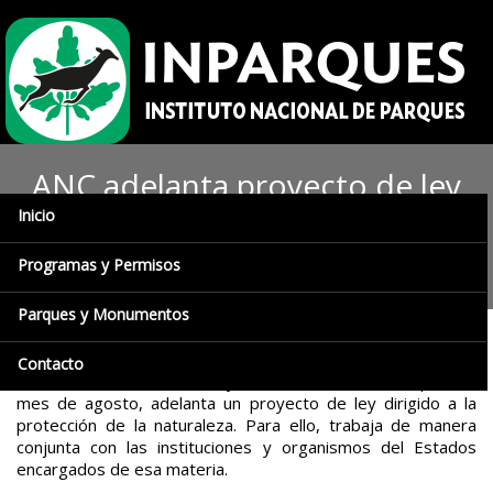
ANC adelanta proyecto de ley
Inicio
para la protección del
ambiente
Programas y Permisos
Parques y Monumentos
Agencia Venezolana de Noticias (AVN), 19.10.2017
.- La
Contacto
Asamblea Nacional Constituyente (ANC), instalada el pasado
mes de agosto, adelanta un proyecto de ley dirigido a la
protección de la naturaleza. Para ello, trabaja de manera
conjunta con las instituciones y organismos del Estados
encargados de esa materia.