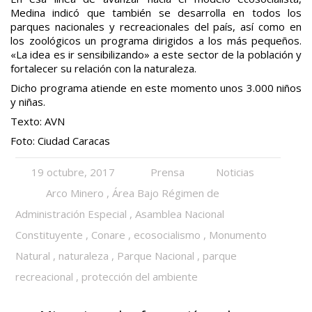
Medina indicó que también se desarrolla en todos los
parques nacionales y recreacionales del país, así como en
los zoológicos un programa dirigidos a los más pequeños.
«La idea es ir sensibilizando» a este sector de la población y
fortalecer su relación con la naturaleza.
Dicho programa atiende en este momento unos 3.000 niños
y niñas.
Texto: AVN
Foto: Ciudad Caracas
19 octubre, 2017
Prensa
Noticias
Arco Minero
,
Área Bajo Régimen de
Administración Especial
,
Asamblea Nacional
Constituyente
,
Conare
,
ecosocialismo
,
Monumento
Natural
,
naturaleza
,
Parque Nacional
,
parque
recreacional
,
protección del ambiente