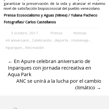
garantizar la preservación de la vida y alcanzar el máximo
nivel de satisfacción biopsicosocial del pueblo venezolano.
Prensa Ecosocialismo y Aguas (Minea) / Yuliana Pacheco
Fotografías/ Carlos Castellanos
3 octubre, 2017
Prensa
Noticias
44 aniversario
,
Celebración
,
deporte
,
Homenaje
,
Inparques
,
Recreación
←
En Apure celebran aniversario de
Inparques con jornada recreativa en
Aqua Park
ANC se unirá a la lucha por el cambio
climático
→