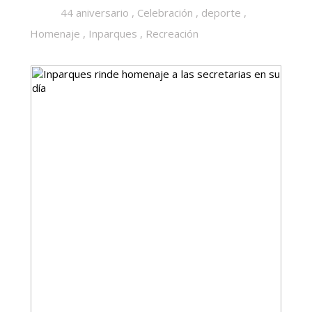
44 aniversario
,
Celebración
,
deporte
,
Homenaje
,
Inparques
,
Recreación