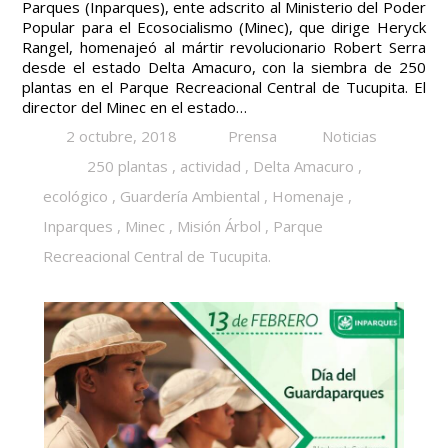
Parques (Inparques), ente adscrito al Ministerio del Poder
Popular para el Ecosocialismo (Minec), que dirige Heryck
Rangel, homenajeó al mártir revolucionario Robert Serra
desde el estado Delta Amacuro, con la siembra de 250
plantas en el Parque Recreacional Central de Tucupita. El
director del Minec en el estado…
2 octubre, 2018
Prensa
Noticias
250 plantas
,
actividad
,
Delta Amacuro
,
ecológico
,
Guardería Ambiental
,
Homenaje
,
Inparques
,
Minec
,
Misión Árbol
,
Parque
Recreacional Central de Tucupita.