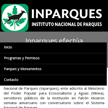
Inparques efectúa
Inicio
conversatorio sobre parques
nacionales en Falcón
Programas y Permisos
Parques y Monumentos
Prensa Ecosocialismo y Aguas (Minea) / Inparques / Coro,
Contacto
04/10/2017.-
Enmarcado en el 44 aniversario del Instituto
Nacional de Parques (Inparques), ente adscrito al Ministerio
del Poder Popular para Ecosocialismo y Aguas (Minea),
servidores públicos de la institución en Falcón iniciaron
semana aniversario con conversatorio sobre el Sistema
Nacional de Parques.