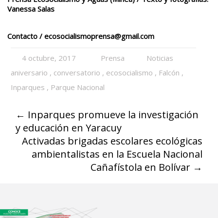
Vanessa Salas
Contacto /
ecosocialismoprensa@gmail.com
4 octubre, 2017
Prensa
Noticias
aniversario
,
conversatorio
,
ecosocialismo
,
Falcón
,
Inparques
,
Parque Nacional
←
Inparques promueve la investigación
y educación en Yaracuy
Activadas brigadas escolares ecológicas
ambientalistas en la Escuela Nacional
Cañafístola en Bolívar
→