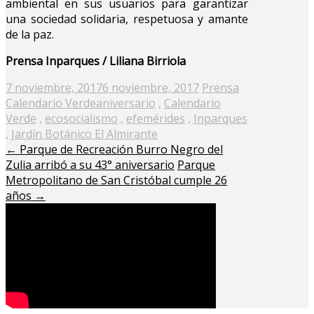
ambiental en sus usuarios para garantizar
una sociedad solidaria, respetuosa y amante
de la paz.
Prensa Inparques / Liliana Birriola
Posted
7 noviembre, 2017
6 noviembre, 2017
Prensa
on
Calendario Verde
aniversario
,
Calendario
Verde
,
ecosocialismo
,
efemérides
,
Inparques
,
Jardín Botánico El Almirante
←
Parque de Recreación Burro Negro del
Zulia arribó a su 43° aniversario
Parque
Metropolitano de San Cristóbal cumple 26
años
→