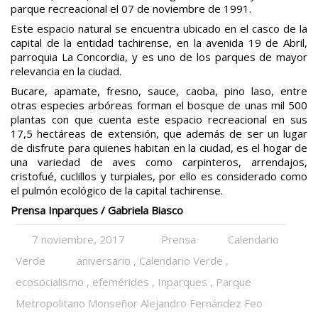
parque recreacional el 07 de noviembre de 1991.
Este espacio natural se encuentra ubicado en el casco de la
capital de la entidad tachirense, en la avenida 19 de Abril,
parroquia La Concordia, y es uno de los parques de mayor
relevancia en la ciudad.
Bucare, apamate, fresno, sauce, caoba, pino laso, entre
otras especies arbóreas forman el bosque de unas mil 500
plantas con que cuenta este espacio recreacional en sus
17,5 hectáreas de extensión, que además de ser un lugar
de disfrute para quienes habitan en la ciudad, es el hogar de
una variedad de aves como carpinteros, arrendajos,
cristofué, cuclillos y turpiales, por ello es considerado como
el pulmón ecológico de la capital tachirense.
Prensa Inparques / Gabriela Biasco
7 noviembre, 2017
Prensa
Calendario
Verde
aniversario
,
Calendario Verde
,
ecosocialismo
,
efemérides
,
Inparques
,
Parque
Metropolitano Monseñor Alejandro Fernández Feo