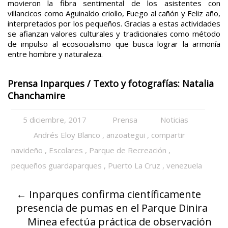
movieron la fibra sentimental de los asistentes con
villancicos como Aguinaldo criollo, Fuego al cañón y Feliz año,
interpretados por los pequeños. Gracias a estas actividades
se afianzan valores culturales y tradicionales como método
de impulso al ecosocialismo que busca lograr la armonía
entre hombre y naturaleza.
Prensa Inparques / Texto y fotografías: Natalia
Chanchamire
5 diciembre, 2017
Prensa
Noticias
Andrés Eloy Blanco
,
anzoategui
,
compartir
navideño
,
Escolares
,
Parque de Recreación
,
pequeños guardaparques
,
Puerto La Cruz
,
venezuela
←
Inparques confirma científicamente
presencia de pumas en el Parque Dinira
Minea efectúa práctica de observación