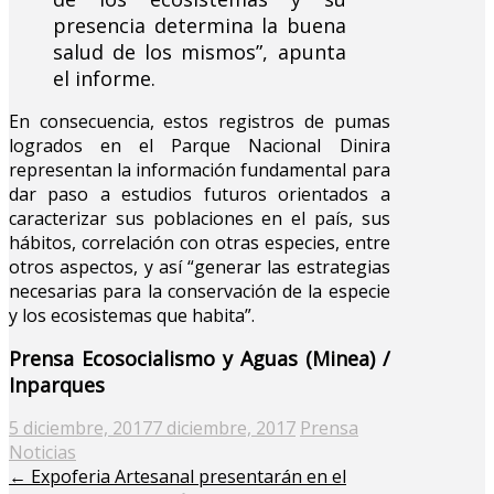
presencia determina la buena
salud de los mismos”, apunta
el informe.
En consecuencia, estos registros de pumas
logrados en el Parque Nacional Dinira
representan la información fundamental para
dar paso a estudios futuros orientados a
caracterizar sus poblaciones en el país, sus
hábitos, correlación con otras especies, entre
otros aspectos, y así “generar las estrategias
necesarias para la conservación de la especie
y los ecosistemas que habita”.
Prensa Ecosocialismo y Aguas (Minea) /
Inparques
Posted
5 diciembre, 2017
7 diciembre, 2017
Prensa
on
Noticias
←
Expoferia Artesanal presentarán en el