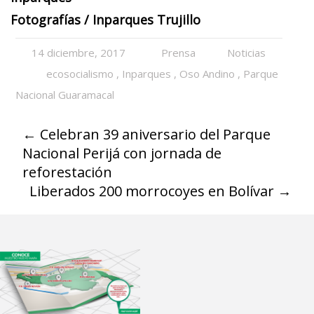
Fotografías / Inparques Trujillo
14 diciembre, 2017
Prensa
Noticias
ecosocialismo
,
Inparques
,
Oso Andino
,
Parque
Nacional Guaramacal
←
Celebran 39 aniversario del Parque
Nacional Perijá con jornada de
reforestación
Liberados 200 morrocoyes en Bolívar
→