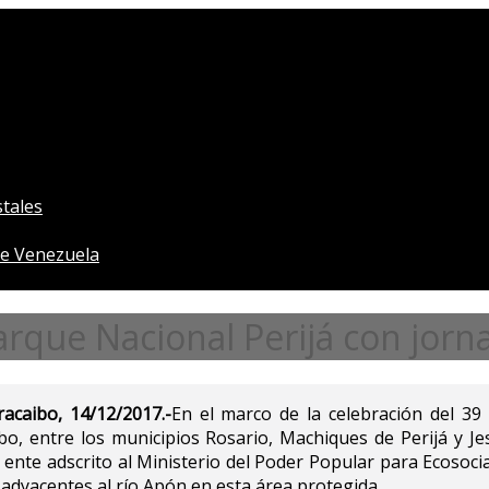
tales
e Venezuela
arque Nacional Perijá con jorn
acaibo, 14/12/2017.-
En el marco de la celebración del 39
ibo, entre los municipios Rosario, Machiques de Perijá y 
, ente adscrito al Ministerio del Poder Popular para Ecosoc
adyacentes al río Apón en esta área protegida.