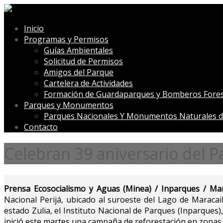
Inicio
Programas y Permisos
Guías Ambientales
Solicitud de Permisos
Amigos del Parque
Cartelera de Actividades
Formación de Guardaparques y Bomberos Fores
Parques y Monumentos
Parques Nacionales Y Monumentos Naturales d
Contacto
Celebran 39 aniversario del P
Prensa Ecosocialismo y Aguas (Minea) / Inparques / Mar
Nacional Perijá, ubicado al suroeste del Lago de Maraca
estado Zulia, el Instituto Nacional de Parques (Inparques)
inició este martes una campaña de reforestación en zonas 