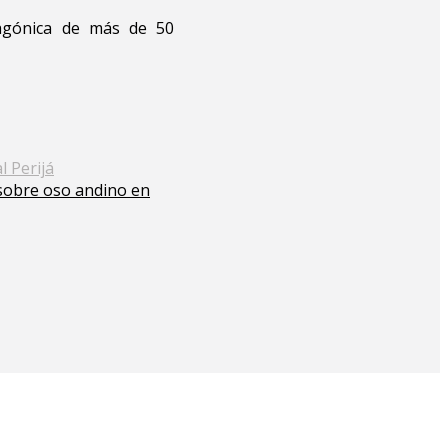
otagónica de más de 50
 Perijá
 sobre oso andino en