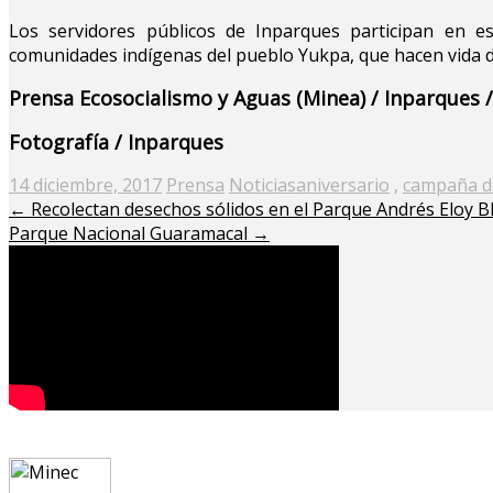
Los servidores públicos de Inparques participan en es
comunidades indígenas del pueblo Yukpa, que hacen vida de
Prensa Ecosocialismo y Aguas (Minea) / Inparques 
Fotografía / Inparques
Posted
14 diciembre, 2017
Prensa
Noticias
aniversario
,
campaña de
on
←
Recolectan desechos sólidos en el Parque Andrés Eloy B
Parque Nacional Guaramacal
→