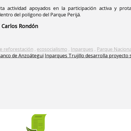
ta actividad apoyados en la participación activa y pr
ntro del polígono del Parque Perijá.
/ Carlos Rondón
 reforestación
,
ecosocialismo
,
Inparques
,
Parque Nacional
lanco de Anzoátegui
Inparques Trujillo desarrolla proyecto