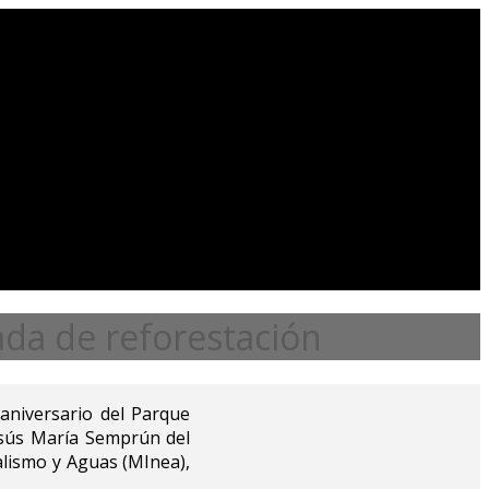
ada de reforestación
 aniversario del Parque
Jesús María Semprún del
ialismo y Aguas (MInea),