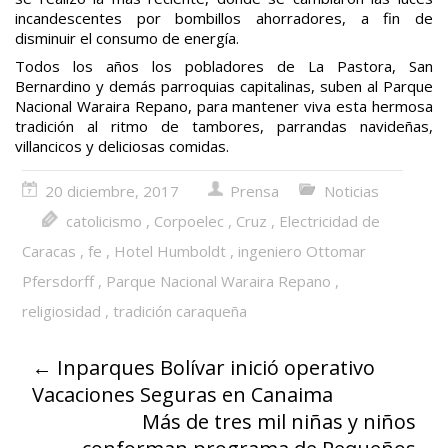
incandescentes por bombillos ahorradores, a fin de
disminuir el consumo de energía.
Todos los años los pobladores de La Pastora, San
Bernardino y demás parroquias capitalinas, suben al Parque
Nacional Waraira Repano, para mantener viva esta hermosa
tradición al ritmo de tambores, parrandas navideñas,
villancicos y deliciosas comidas.
20 diciembre, 2017
Prensa
Noticias
catolicismo
,
Corpoelec
,
Cruz
,
Electricidad de
Caracas
,
fe
,
Hotel Humboldt
,
ingeniero Ottomar
Pfersdorff
,
Parque Nacional Waraira Repano
,
religiosidad
,
tradición caraqueña
←
Inparques Bolívar inició operativo
Vacaciones Seguras en Canaima
Más de tres mil niñas y niños