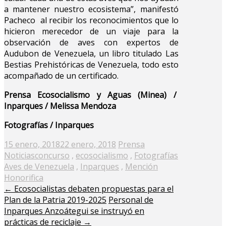
a mantener nuestro ecosistema”, manifestó
Pacheco al recibir los reconocimientos que lo
hicieron merecedor de un viaje para la
observación de aves con expertos de
Audubon de Venezuela, un libro titulado Las
Bestias Prehistóricas de Venezuela, todo esto
acompañado de un certificado.
Prensa Ecosocialismo y Aguas (Minea) /
Inparques / Melissa Mendoza
Fotografías / Inparques
Posted
15 enero, 2018
22 enero, 2018
Prensa
on
Noticias
concurso
,
ecosocialismo
,
Fotografías
Aves de Venezuela
,
Inparques
,
Mención
Honorifica
←
Ecosocialistas debaten propuestas para el
Plan de la Patria 2019-2025
Personal de
Inparques Anzoátegui se instruyó en
prácticas de reciclaje
→