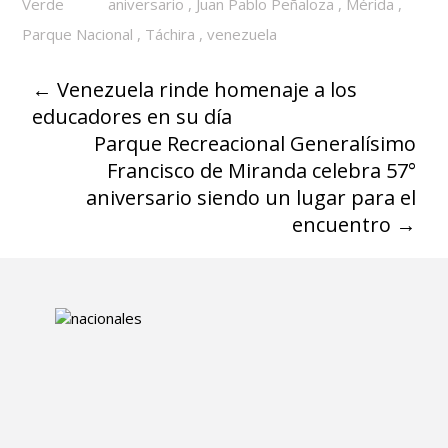
Verde
aniversario
,
Juan Pablo Peñaloza
,
Mérida
,
Parque Nacional
,
Táchira
,
venezuela
←
Venezuela rinde homenaje a los
educadores en su día
Parque Recreacional Generalísimo
Francisco de Miranda celebra 57°
aniversario siendo un lugar para el
encuentro
→