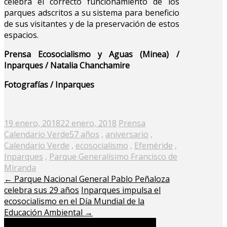
celebra el correcto funcionamiento de los
parques adscritos a su sistema para beneficio
de sus visitantes y de la preservación de estos
espacios.
Prensa Ecosocialismo y Aguas (Minea) /
Inparques / Natalia Chanchamire
Fotografías / Inparques
Posted
19 enero, 2018
22 enero, 2018
Prensa
on
Calendario Verde
57 años
,
aniversario
,
Calendario Verde
,
ecosocialismo
,
Efeméride
,
Inparques
,
Parque Generalísimo Francisco de
Miranda
←
Parque Nacional General Pablo Peñaloza
celebra sus 29 años
Inparques impulsa el
ecosocialismo en el Día Mundial de la
Educación Ambiental
→