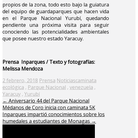
propios de la zona, todo esto bajo la guiatura
del equipo de guardaparques que hacen vida
en el Parque Nacional Yurubí, quedando
pendiente una próxima visita para seguir
conociendo las potencialidades ambientales
que posee nuestro estado Yaracuy.
Prensa Inparques / Texto y fotografías:
Melissa Mendoza
Posted
2 febrero, 2018
Prensa
Noticias
caminata
on
ecológica
,
Parque Nacional
,
venezuela
,
Yaracuy
,
Yurubí
←
Aniversario 44 del Parque Nacional
Médanos de Coro inicia con caminata 5K
Inparques impartió conocimientos sobre los
humedales a estudiantes de Monagas
→