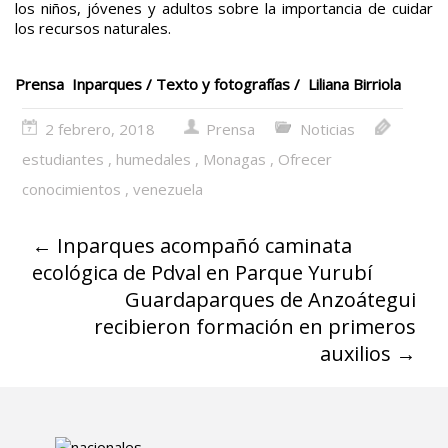
los niños, jóvenes y adultos sobre la importancia de cuidar
los recursos naturales.
Prensa Inparques / Texto y fotografías / Liliana Birriola
2 febrero, 2018
Prensa
Noticias
estudiantes
,
humedales
,
Monagas
,
Ofrecer
conocimientos
,
venezuela
←
Inparques acompañó caminata
ecológica de Pdval en Parque Yurubí
Guardaparques de Anzoátegui
recibieron formación en primeros
auxilios
→