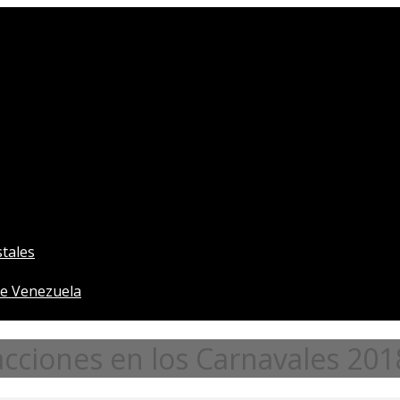
tales
e Venezuela
acciones en los Carnavales 201