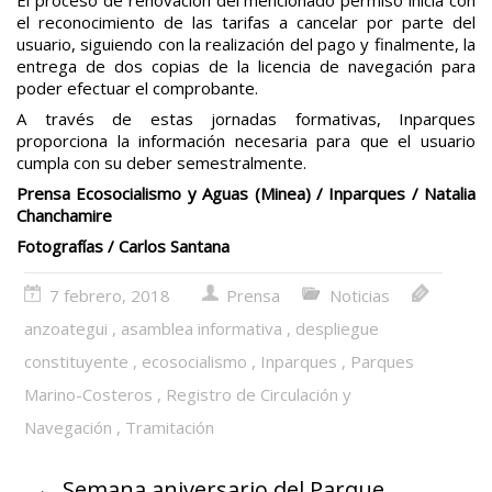
el reconocimiento de las tarifas a cancelar por parte del
usuario, siguiendo con la realización del pago y finalmente, la
entrega de dos copias de la licencia de navegación para
poder efectuar el comprobante.
A través de estas jornadas formativas, Inparques
proporciona la información necesaria para que el usuario
cumpla con su deber semestralmente.
Prensa Ecosocialismo y Aguas (Minea) / Inparques / Natalia
Chanchamire
Fotografías / Carlos Santana
7 febrero, 2018
Prensa
Noticias
anzoategui
,
asamblea informativa
,
despliegue
constituyente
,
ecosocialismo
,
Inparques
,
Parques
Marino-Costeros
,
Registro de Circulación y
Navegación
,
Tramitación
←
Semana aniversario del Parque