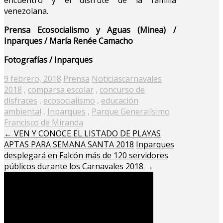
venezolana.
Prensa Ecosocialismo y Aguas (Minea) /
Inparques / María Renée Camacho
Fotografías / Inparques
Posted
9 febrero, 2018
Prensa
Noticias
carnavales
on
2018
,
comparsa escolar
,
concurso de
disfraces
,
ecosocialismo
,
educación
ambiental
,
Inparques
,
Parque Generalísimo
Francisco de Miranda
←
VEN Y CONOCE EL LISTADO DE PLAYAS
APTAS PARA SEMANA SANTA 2018
Inparques
desplegará en Falcón más de 120 servidores
públicos durante los Carnavales 2018
→