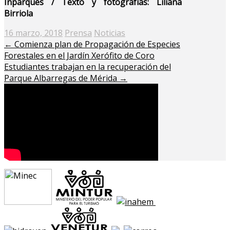
Inparques / Texto y fotografías: Liliana
Birriola
Posted
16 marzo, 2018
Prensa
Noticias
on
←
Comienza plan de Propagación de Especies
Forestales en el Jardín Xerófito de Coro
Estudiantes trabajan en la recuperación del
Parque Albarregas de Mérida
→