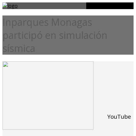
Inparques Monagas
participó en simulación
sísmica
YouTube