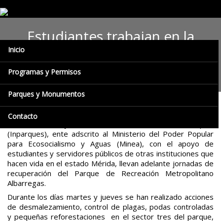
Estudiantes trabajan en la
Inicio
recuperación del Parque
Albarregas de Mérida
Programas y Permisos
Parques y Monumentos
Prensa Ecosocialismo y Aguas (Minea) / Inparques / Mérida,
Contacto
16/03/18.-
Trabajadores del Instituto Nacional de Parques
(Inparques), ente adscrito al Ministerio del Poder Popular
para Ecosocialismo y Aguas (Minea), con el apoyo de
estudiantes y servidores públicos de otras instituciones que
hacen vida en el estado Mérida, llevan adelante jornadas de
recuperación del Parque de Recreación Metropolitano
Albarregas.
Durante los días martes y jueves se han realizado acciones
de desmalezamiento, control de plagas, podas controladas
y pequeñas reforestaciones en el sector tres del parque,