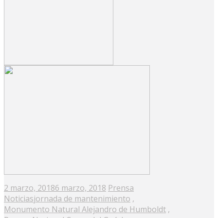
Posted
2 marzo, 2018
6 marzo, 2018
Prensa
on
Noticias
jornada de mantenimiento
,
Monumento Natural Alejandro de Humboldt
,