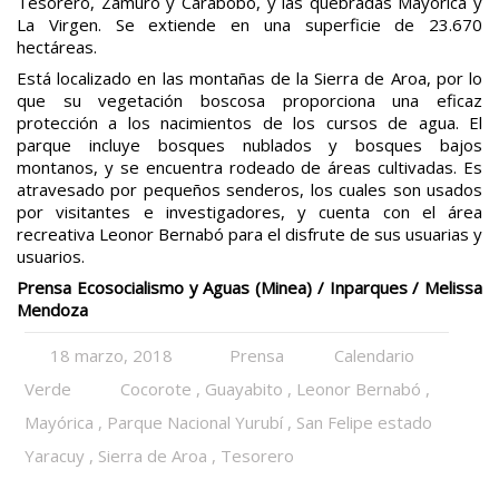
Tesorero, Zamuro y Carabobo, y las quebradas Mayórica y
La Virgen. Se extiende en una superficie de 23.670
hectáreas.
Está localizado en las montañas de la Sierra de Aroa, por lo
que su vegetación boscosa proporciona una eficaz
protección a los nacimientos de los cursos de agua. El
parque incluye bosques nublados y bosques bajos
montanos, y se encuentra rodeado de áreas cultivadas. Es
atravesado por pequeños senderos, los cuales son usados
por visitantes e investigadores, y cuenta con el área
recreativa Leonor Bernabó para el disfrute de sus usuarias y
usuarios.
Prensa Ecosocialismo y Aguas (Minea) / Inparques / Melissa
Mendoza
18 marzo, 2018
Prensa
Calendario
Verde
Cocorote
,
Guayabito
,
Leonor Bernabó
,
Mayórica
,
Parque Nacional Yurubí
,
San Felipe estado
Yaracuy
,
Sierra de Aroa
,
Tesorero