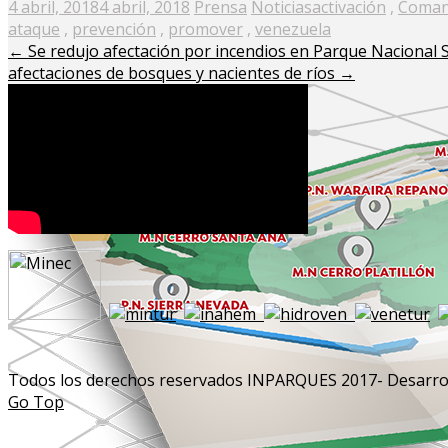
Posted
4 abril, 2018
4 abril, 2018
Prensa
Noticias
activación
,
Comand
on
ataque
,
prevención
,
promover
,
venezuela
←
Se redujo afectación por incendios en Parque Nacional 
afectaciones de bosques y nacientes de ríos
→
Todos los derechos reservados INPARQUES 2017- Desarrol
Go Top