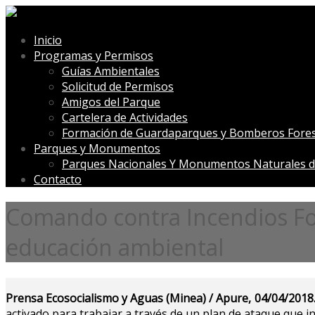
Inicio
Programas y Permisos
Guías Ambientales
Solicitud de Permisos
Amigos del Parque
Cartelera de Actividades
Formación de Guardaparques y Bomberos Fores
Parques y Monumentos
Parques Nacionales Y Monumentos Naturales d
Contacto
Comando contra Incendios Fo
educación ambiental
Prensa Ecosocialismo y Aguas (Minea) / Apure, 04/04/2018.
activado para trabajar a través de un plan de ataque que i