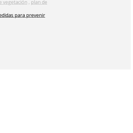
e vegetación
,
plan de
edidas para prevenir