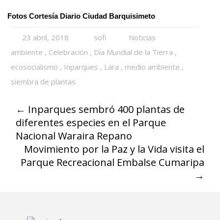
Fotos Cortesía Diario Ciudad Barquisimeto
23 abril, 2018
sofi
Noticias
ambiente
,
Celebración
,
Día Mundial de la Tierra
,
ecosocialismo
,
Inparques
,
Lara
,
medio ambiente
,
siembra de plantas
←
Inparques sembró 400 plantas de
diferentes especies en el Parque
Nacional Waraira Repano
Movimiento por la Paz y la Vida visita el
Parque Recreacional Embalse Cumaripa
→