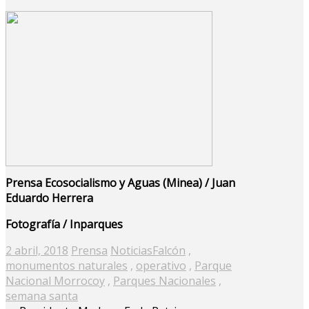
Prensa Ecosocialismo y Aguas (Minea) / Juan
Eduardo Herrera
Fotografía / Inparques
Posted
2 abril, 2018
Prensa
Noticias
Falcón
,
on
monumentos naturales
,
operativo
,
Parque
Nacional Morrocoy
,
Parques Nacionales
,
semana santa