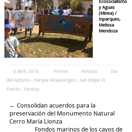
Ecosocialismo
y Aguas
(Minea) /
Inparques,
Melissa
Mendoza
6 abril, 2018
Prensa
Noticias
Día
del Autismo
,
Parque Arqueológico
,
San Felipe El
Fuerte
,
Yaracuy
←
Consolidan acuerdos para la
preservación del Monumento Natural
Cerro María Lionza
Fondos marinos de los cayos de