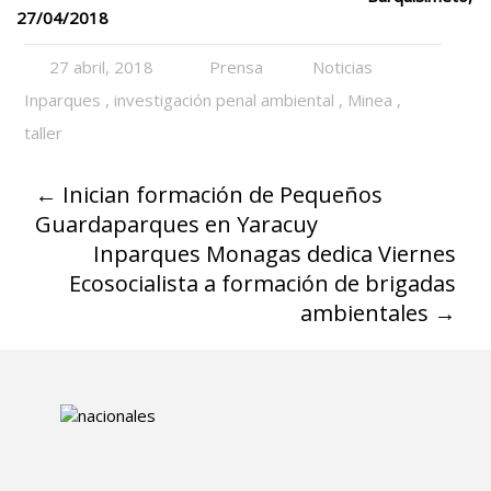
27/04/2018
27 abril, 2018
Prensa
Noticias
Inparques
,
investigación penal ambiental
,
Minea
,
taller
←
Inician formación de Pequeños
Guardaparques en Yaracuy
Inparques Monagas dedica Viernes
Ecosocialista a formación de brigadas
ambientales
→