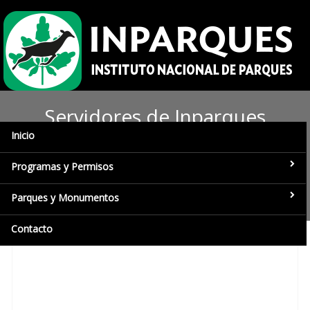
Servidores de Inparques
Inicio
reciben taller sobre
investigación penal ambiental
Programas y Permisos
en Lara
Parques y Monumentos
Contacto