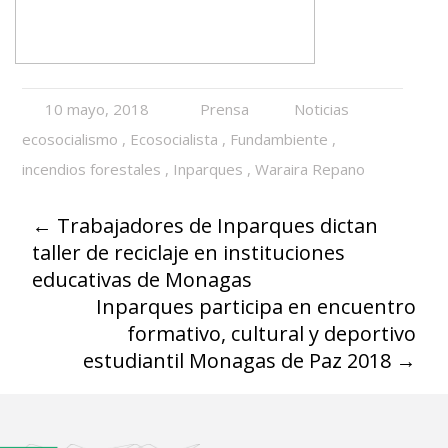
10 mayo, 2018
Prensa
Noticias
ecosocialismo
,
Ecosocialista
,
Fundambiente
,
incendios forestales
,
Inparques
,
Waraira Repano
←
Trabajadores de Inparques dictan
taller de reciclaje en instituciones
educativas de Monagas
Inparques participa en encuentro
formativo, cultural y deportivo
estudiantil Monagas de Paz 2018
→