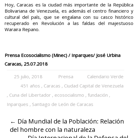
Hoy, Caracas es la ciudad más importante de la República
Bolivariana de Venezuela, es además el centro financiero y
cultural del país, que se engalana con su casco histórico
recuperado en Revolución a las faldas del majestuoso
Waraira Repano.
Prensa Ecosocialismo (Minec) / Inparques/ José Urbina
Caracas, 25.07.2018
25 julio, 2018
Prensa
Calendario Verde
451 años
,
Caracas
,
Ciudad Capital de Venezuela
,
Cuna del Libertador
,
ecosocialismo
,
fundación
,
Inparques
,
Santiago de León de Caracas
←
Día Mundial de la Población: Relación
del hombre con la naturaleza
Día Internacional de la Defensa del