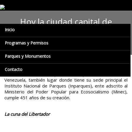
Hoy la ciudad capital de
Inicio
Venezuela cumple 451 años
de fundada
Programas y Permisos
Parques y Monumentos
Caracas, cuyo nombre completo es Santiago de León de
Contacto
Caracas, es la ciudad capital de la República Bolivariana de
Venezuela, también lugar donde tiene su sede principal el
Instituto Nacional de Parques (Inparques), ente adscrito al
Ministerio del Poder Popular para Ecosocialismo (Minec),
cumple 451 años de su creación.
La cuna del Libertador