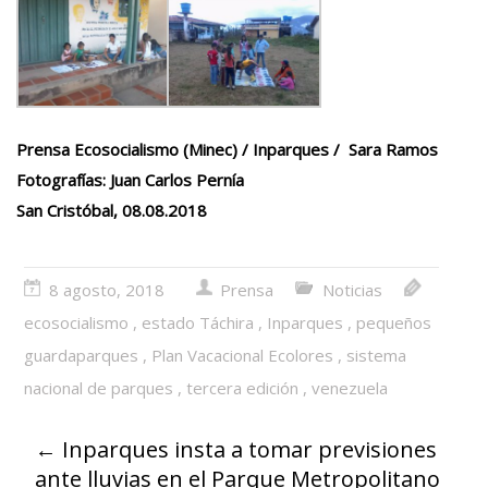
Prensa Ecosocialismo (Minec) / Inparques / Sara Ramos
Fotografías: Juan Carlos Pernía
San Cristóbal, 08.08.2018
8 agosto, 2018
Prensa
Noticias
ecosocialismo
,
estado Táchira
,
Inparques
,
pequeños
guardaparques
,
Plan Vacacional Ecolores
,
sistema
nacional de parques
,
tercera edición
,
venezuela
←
Inparques insta a tomar previsiones
ante lluvias en el Parque Metropolitano