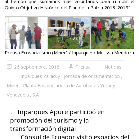
al tiempo que sumamos más voluntarios para cumplir el
Quinto Objetivo Histórico del Plan de la Patria 2013-2019”.
Prensa Ecosocialismo (Minec) / Inparques/ Melissa Mendoza
26 septiembre, 2018
Prensa
Noticias
Inparques Yaracuy
,
jornada de ornamentación
,
Minec
,
Planta Ensambladora de Autobuses Yutong
Venezuela
,
S.A.
←
Inparques Apure participó en
promoción del turismo y la
transformación digital
Cónsul de Ecuador visitó espacios del