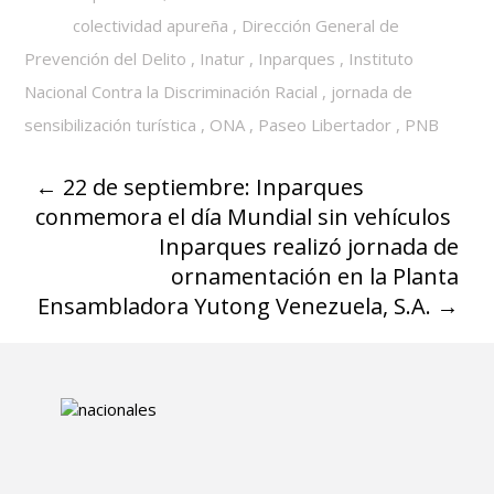
colectividad apureña
,
Dirección General de
Prevención del Delito
,
Inatur
,
Inparques
,
Instituto
Nacional Contra la Discriminación Racial
,
jornada de
sensibilización turística
,
ONA
,
Paseo Libertador
,
PNB
←
22 de septiembre: Inparques
conmemora el día Mundial sin vehículos
Inparques realizó jornada de
ornamentación en la Planta
Ensambladora Yutong Venezuela, S.A.
→