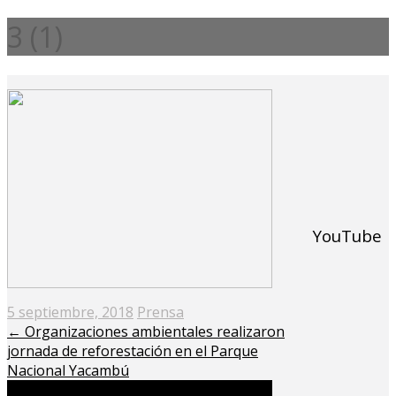
3 (1)
YouTube
Posted
5 septiembre, 2018
Prensa
on
←
Organizaciones ambientales realizaron
jornada de reforestación en el Parque
Nacional Yacambú