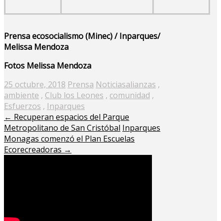
Prensa ecosocialismo (Minec) / Inparques/
Melissa Mendoza
Fotos Melissa Mendoza
Posted
25 octubre, 2018
Prensa
Noticias
alianzas
,
on
ambiente
,
Club los Leones
,
comunidad
,
Esfuerzos
,
Inparques
←
Recuperan espacios del Parque
Metropolitano de San Cristóbal
Inparques
Monagas comenzó el Plan Escuelas
Ecorecreadoras
→