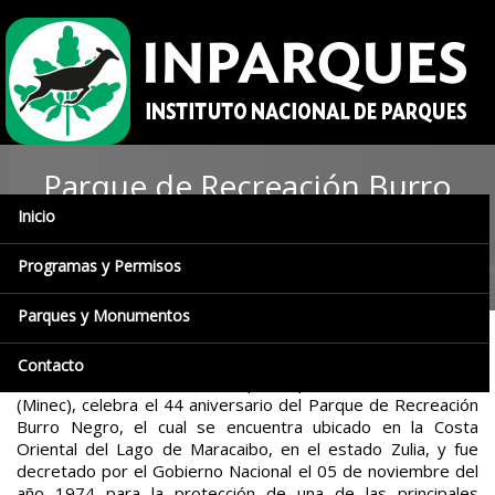
Parque de Recreación Burro
Inicio
Negro celebra su 44
Aniversario
Programas y Permisos
Parques y Monumentos
El Instituto Nacional de Parques (Inparques), ente adscrito
Contacto
al Ministerio del Poder Popular para el Ecosocialismo
(Minec), celebra el 44 aniversario del Parque de Recreación
Burro Negro, el cual se encuentra ubicado en la Costa
Oriental del Lago de Maracaibo, en el estado Zulia, y fue
decretado por el Gobierno Nacional el 05 de noviembre del
año 1974 para la protección de una de las principales