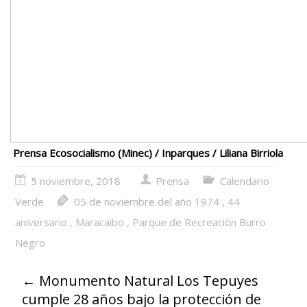
Prensa Ecosocialismo (Minec) / Inparques / Liliana Birriola
5 noviembre, 2018
Prensa
Calendario
Verde
05 de noviembre del año 1974
,
44
aniversario
,
Maracaibo
,
Parque de Recreación Burro
Negro
←
Monumento Natural Los Tepuyes
cumple 28 años bajo la protección de