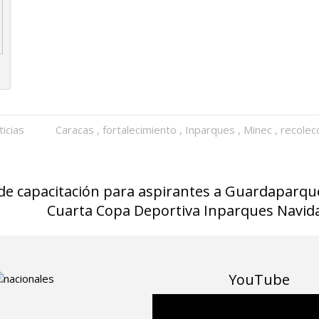
ticias
Caracas
,
fortalecimiento
,
Inparques
,
Minec
,
recolec
e capacitación para aspirantes a Guardaparqu
Cuarta Copa Deportiva Inparques Navidad
YouTube