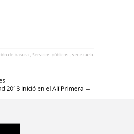
ción de basura
,
Servicios públicos
,
venezuela
es
 2018 inició en el Alí Primera
→