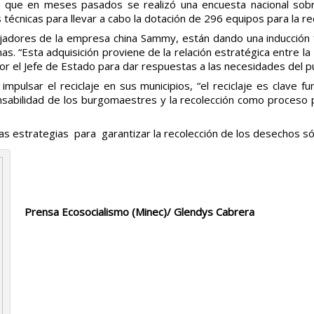
acó que en meses pasados se realizó una encuesta nacional sob
cnicas para llevar a cabo la dotación de 296 equipos para la reco
ajadores de la empresa china Sammy, están dando una inducción 
. “Esta adquisición proviene de la relación estratégica entre la 
por el Jefe de Estado para dar respuestas a las necesidades del p
s impulsar el reciclaje en sus municipios, “el reciclaje es clav
abilidad de los burgomaestres y la recolección como proceso p
as estrategias para garantizar la recolección de los desechos só
Prensa Ecosocialismo (Minec)/ Glendys Cabrera