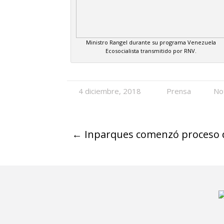
Ministro Rangel durante su programa Venezuela
Ecosocialista transmitido por RNV.
4 diciembre, 2018
Prensa
No
←
Inparques comenzó proceso d