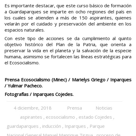
Es importante destacar, que este curso básico de formación
a Guardaparques se imparte en ocho regiones del país en
los cuales se atienden a más de 150 aspirantes, quienes
velarán por el cuidado y preservación del ambiente en los
espacios naturales.
Con este tipo de acciones se da cumplimiento al quinto
objetivo histórico del Plan de la Patria, que orienta a
preservar la vida en el planeta y la salvación de la especie
humana, asimismo se fortalecen las líneas estratégicas para
el Ecosocialismo.
Prensa Ecosocialismo (Minec) / Marielys Griego / Inparques
/ Yulimar Pacheco.
Fotografías / Inparques Cojedes.
4 diciembre, 2018
Prensa
Noticias
aspirantes
,
ecosocialismo
,
estado Cojedes
,
guardaparques
,
inducción
,
Inparques
,
Parque
Nacional General Manuel Manrique Tirgua
,
proceso de