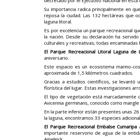
decretado por el Ejecutivo Nacional en esta
Su importancia radica principalmente en q
reposa la ciudad. Las 132 hectáreas que o
laguna litoral.
Es por excelencia un parque recreacional qu
la nación. Desde su declaración ha servido 
culturales y recreativas; todas encaminadas 
El Parque Recreacional Litoral Laguna de
aniversario.
Este espacio es un ecosistema marino-cost
aproximada de 1,5 kilómetros cuadrados.
Gracias a estudios científicos, se levantó 
florística del lugar. Estas investigaciones 
El tipo de vegetación está marcadamente d
Avicennia germinans, conocido como mangle 
En la parte inferior están presentes unas 26
la laguna, encontramos 33 especies adiciona
El
Parque Recreacional Embalse Cumaripa
a
importante reservorio de agua de la entid
Amelinck.