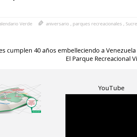
alendario Verde
aniversario
,
parques recreacionales
,
Sucr
s cumplen 40 años embelleciendo a Venezuela
El Parque Recreacional 
YouTube