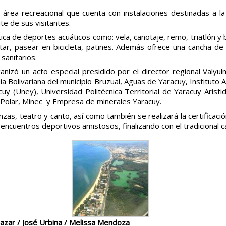
área recreacional que cuenta con instalaciones destinadas a la 
ute de sus visitantes.
ctica de deportes acuáticos como: vela, canotaje, remo, triatlón 
r, pasear en bicicleta, patines. Además ofrece una cancha de 
 sanitarios.
ganizó un acto especial presidido por el director regional Val
día Bolivariana del municipio Bruzual, Aguas de Yaracuy, Institu
cuy (Uney), Universidad Politécnica Territorial de Yaracuy Arís
olar, Minec y Empresa de minerales Yaracuy.
zas, teatro y canto, así como también se realizará la certificac
encuentros deportivos amistosos, finalizando con el tradicional 
lazar /
José Urbina / Melissa Mendoza