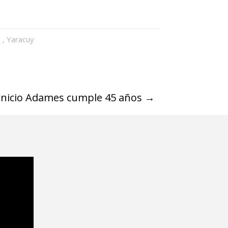
e
,
Yaracuy
Vinicio Adames cumple 45 años
→