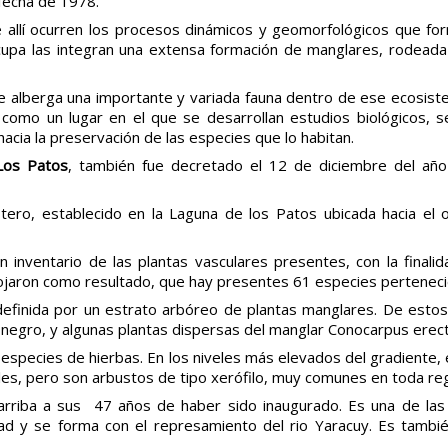
 fecha de 1978.
ue allí ocurren los procesos dinámicos y geomorfológicos que f
cupa las integran una extensa formación de manglares, rodeada
e alberga una importante y variada fauna dentro de ese ecosist
como un lugar en el que se desarrollan estudios biológicos, se 
hacia la preservación de las especies que lo habitan.
 Los Patos
, también fue decretado el 12 de diciembre del añ
ero, establecido en la Laguna de los Patos ubicada hacia el
un inventario de las plantas vasculares presentes, con la final
arrojaron como resultado, que hay presentes 61 especies perteneci
efinida por un estrato arbóreo de plantas manglares. De estos
negro, y algunas plantas dispersas del manglar Conocarpus erect
 especies de hierbas. En los niveles más elevados del gradiente, 
les, pero son arbustos de tipo xerófilo, muy comunes en toda reg
rriba a sus 47 años de haber sido inaugurado. Es una de las 
ad y se forma con el represamiento del rio Yaracuy. Es tambi