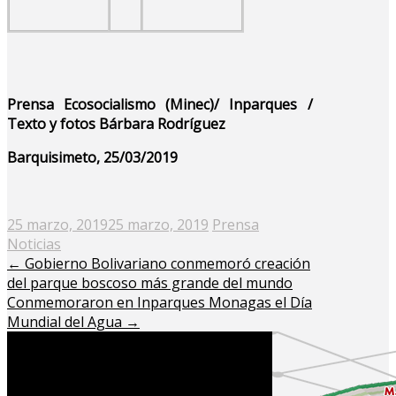
Prensa Ecosocialismo (Minec)/ Inparques /
Texto y fotos Bárbara Rodríguez
Barquisimeto, 25/03/2019
Posted
25 marzo, 2019
25 marzo, 2019
Prensa
on
Noticias
←
Gobierno Bolivariano conmemoró creación
del parque boscoso más grande del mundo
Conmemoraron en Inparques Monagas el Día
Mundial del Agua
→