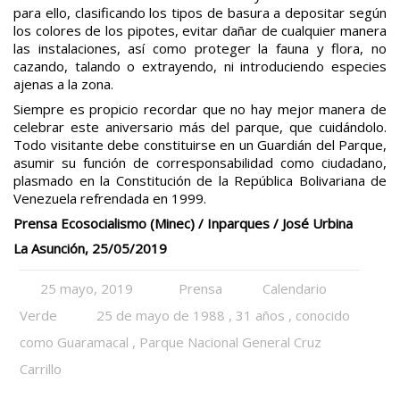
para ello, clasificando los tipos de basura a depositar según
los colores de los pipotes, evitar dañar de cualquier manera
las instalaciones, así como proteger la fauna y flora, no
cazando, talando o extrayendo, ni introduciendo especies
ajenas a la zona.
Siempre es propicio recordar que no hay mejor manera de
celebrar este aniversario más del parque, que cuidándolo.
Todo visitante debe constituirse en un Guardián del Parque,
asumir su función de corresponsabilidad como ciudadano,
plasmado en la Constitución de la República Bolivariana de
Venezuela refrendada en 1999.
Prensa Ecosocialismo (Minec) / Inparques / José Urbina
La Asunción, 25/05/2019
25 mayo, 2019
Prensa
Calendario
Verde
25 de mayo de 1988
,
31 años
,
conocido
como Guaramacal
,
Parque Nacional General Cruz
Carrillo