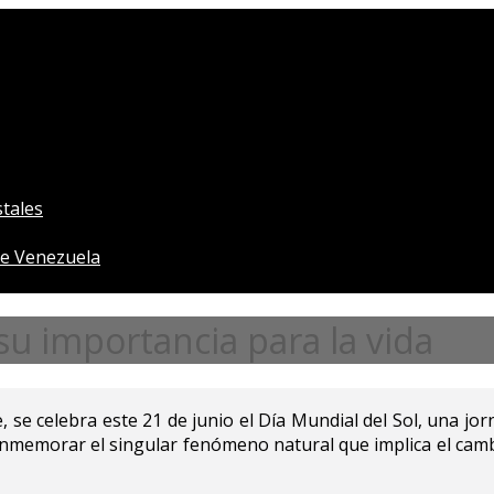
tales
e Venezuela
 su importancia para la vida
 se celebra este 21 de junio el Día Mundial del Sol, una jor
onmemorar el singular fenómeno natural que implica el camb