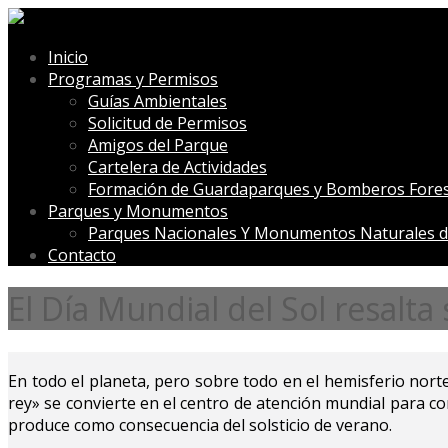
Inicio
Programas y Permisos
Guías Ambientales
Solicitud de Permisos
Amigos del Parque
Cartelera de Actividades
Formación de Guardaparques y Bomberos Fores
Parques y Monumentos
Parques Nacionales Y Monumentos Naturales d
Contacto
El Día Mundial del Sol resalta
En todo el planeta, pero sobre todo en el hemisferio norte,
rey» se convierte en el centro de atención mundial para c
produce como consecuencia del solsticio de verano.