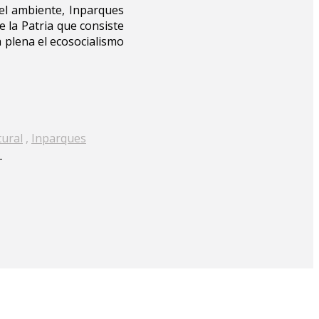
del ambiente, Inparques
 la Patria que consiste
a plena el ecosocialismo
ural
,
Inparques
→