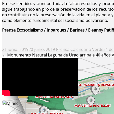
En ese sentido, y aunque todavía faltan estudios y prue
sigue trabajando en pro de la preservación de los recurso
en contribuir con la preservación de la vida en el planeta
como elemento fundamental del socialismo bolivariano.
Prensa Ecosocialismo / Inparques / Barinas / Eleanny Pati
Posted
21 junio, 2019
20 junio, 2019
Prensa
Calendario Verde
21 de
on
←
Monumento Natural Laguna de Urao arriba a 40 años
V