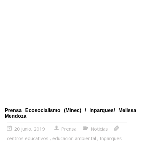
Prensa Ecosocialismo (Minec) / Inparques/ Melissa
Mendoza
20 junio, 2019
Prensa
Noticias
centros educativos
,
educación ambiental
,
Inparques