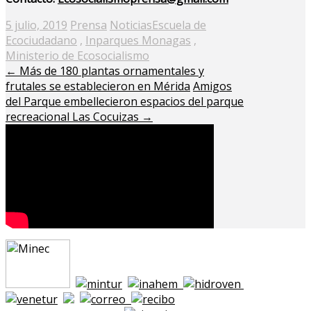
Posted
5 julio, 2019
Prensa
Noticias
Escuela de
on
Ecociudadano
,
Inparques Monagas
,
Ministerio de Ecosocialismo
←
Más de 180 plantas ornamentales y
frutales se establecieron en Mérida
Amigos
del Parque embellecieron espacios del parque
recreacional Las Cocuizas
→