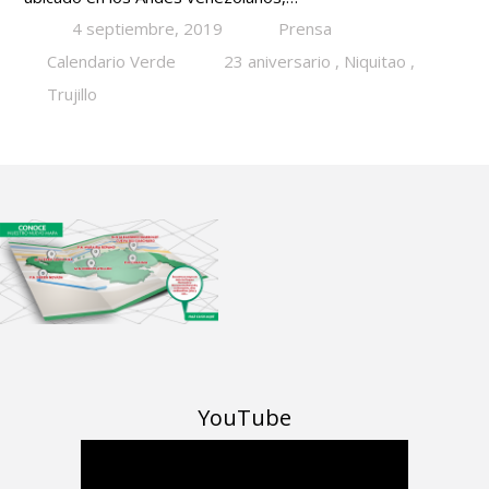
4 septiembre, 2019
Prensa
Calendario Verde
23 aniversario
,
Niquitao
,
Trujillo
YouTube