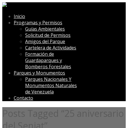
Inicio
Programas y Permisos
Guías Ambientales
Solicitud de Permisos
Amigos del Parque
Cartelera de Actividades
Formación de
Guardaparques y
Bomberos Forestales
Parques y Monumentos
Parques Nacionales Y
Monumentos Naturales
de Venezuela
Contacto
Posts Tagged “25 aniversario
del Seniat”